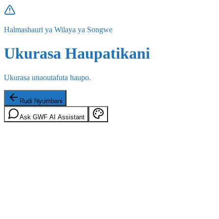
Halmashauri ya Wilaya ya Songwe
Ukurasa Haupatikani
Ukurasa unaoutafuta haupo.
Rudi Nyumbani
Ask GWF AI Assistant