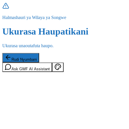
Halmashauri ya Wilaya ya Songwe
Ukurasa Haupatikani
Ukurasa unaoutafuta haupo.
Rudi Nyumbani
Ask GWF AI Assistant